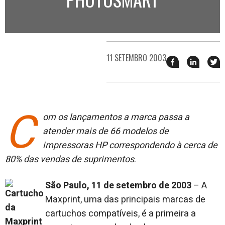
11 SETEMBRO 2003
Compartilhar
Compart
T
esse
esse
e
post
post
n
no
no
j
Facebook
linkedin
C
om os lançamentos a marca passa a
atender mais de 66 modelos de
impressoras HP correspondendo à cerca de
80% das vendas de suprimentos
.
São Paulo, 11 de setembro de 2003
– A
Maxprint, uma das principais marcas de
cartuchos compatíveis, é a primeira a