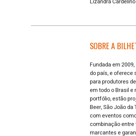
Lizandra Cardelin
SOBRE A BILHE
Fundada em 2009, a
do país, e oferec
para produtores de
em todo o Brasil e
portfólio, estão pr
Beer, São João da 
com eventos como os
combinação entre t
marcantes e garant