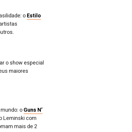
asilidade: o
Estilo
artistas
utros.
ar o show especial
seus maiores
o mundo: o
Guns N’
ulo Leminski com
somam mais de 2