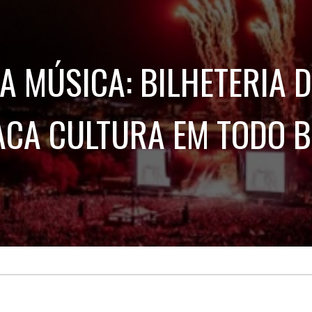
Treinamento
Stake
de
Aculturamento
Eventos
Corpo
Comunicação
Integrada
Relatórios de
A MÚSICA: BILHETERIA D
Susten
ACA CULTURA EM TODO B