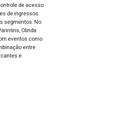
ontrole de acesso
ões de ingressos
tes segmentos. No
arintins, Olinda
 com eventos como
combinação entre
rcantes e