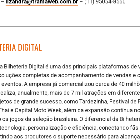
o –
lizandra@tramaweb.com.br
– (11) 95054-8560
TERIA DIGITAL
 Bilheteria Digital é uma das principais plataformas de
e soluções completas de acompanhamento de vendas e c
 eventos. A empresa já comercializou cerca de 40 milh
 realiza, anualmente, mais de 7 mil atrações em diferen
ojetos de grande sucesso, como Tardezinha, Festival de P
Thai e Capital Moto Week, além da expansão contínua no
 jogos da seleção brasileira. O diferencial da Bilheteri
ecnologia, personalização e eficiência, conectando fãs
indo aos produtores o suporte necessário para alcança