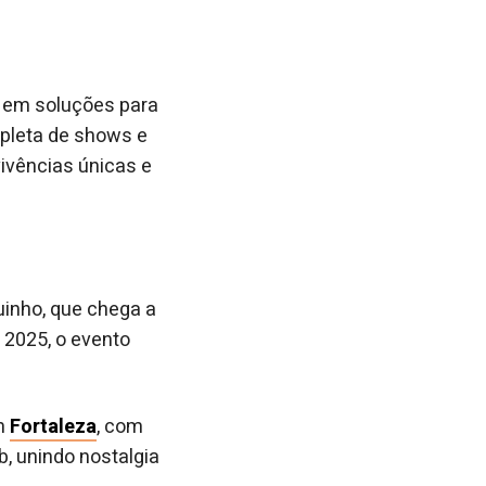
al em soluções para
epleta de shows e
vivências únicas e
uinho, que chega a
ê 2025, o evento
em
Fortaleza
, com
, unindo nostalgia