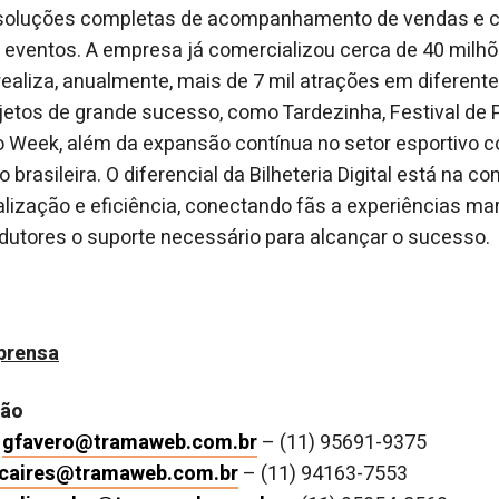
e soluções completas de acompanhamento de vendas e c
 eventos. A empresa já comercializou cerca de 40 milh
 realiza, anualmente, mais de 7 mil atrações em diferen
ojetos de grande sucesso, como Tardezinha, Festival de P
to Week, além da expansão contínua no setor esportivo
 brasileira. O diferencial da Bilheteria Digital está na 
alização e eficiência, conectando fãs a experiências ma
dutores o suporte necessário para alcançar o sucesso.
prensa
ção
–
gfavero@tramaweb.com.br
– (11) 95691-9375
jcaires@tramaweb.com.br
– (11) 94163-7553