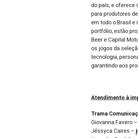
do país, e oferec
para produtores de
em todo o Brasil e
portfólio, estão pr
Beer e Capital Mo
os jogos da seleção
tecnologia, person
garantindo aos pro
Atendimento à im
Trama Comunica
Giovanna Favero 
Jéssyca Caires –