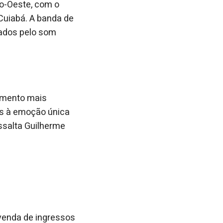
ro-Oeste, com o
 Cuiabá. A banda de
nados pelo som
nimento mais
s à emoção única
ssalta Guilherme
 venda de ingressos