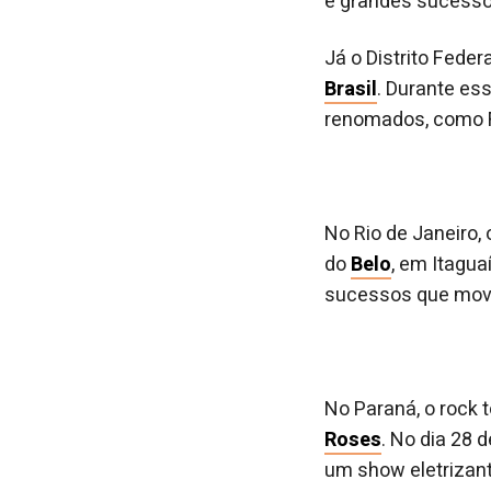
e grandes sucesso
Já o Distrito Feder
Brasil
. Durante es
renomados, como Fa
No Rio de Janeiro,
do
Belo
, em Itagua
sucessos que movi
No Paraná, o rock
Roses
. No dia 28 
um show eletrizan