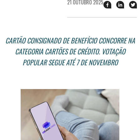
21 OUTUBRO 2025
Compartilhar
Compart
T
esse
esse
e
post
post
n
no
no
j
Facebook
linkedin
CARTÃO CONSIGNADO DE BENEFÍCIO CONCORRE NA
CATEGORIA CARTÕES DE CRÉDITO. VOTAÇÃO
POPULAR SEGUE ATÉ 7 DE NOVEMBRO