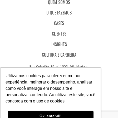
QUEM SOMOS
O QUE FAZEMOS
CASES
CLIENTES
INSIGHTS
CULTURA E CARREIRA
Rua Cubatão, 86, cj. 1005 - Vila Mariana
São Paulo - SP - Brasil - CEP 04013-000
Utilizamos cookies para oferecer melhor
experiência, melhorar o desempenho, analisar
CÓDIGO DE ÉTICA
como você interage em nosso site e
CANAL DE DENÚNCIAS
personalizar conteúdo. Ao utilizar este site, você
concorda com o uso de cookies.
(11) 3388.3040
Acesse
Acesse
Acesse
Acesse
Acesse
Acesse
Ok, entendi!