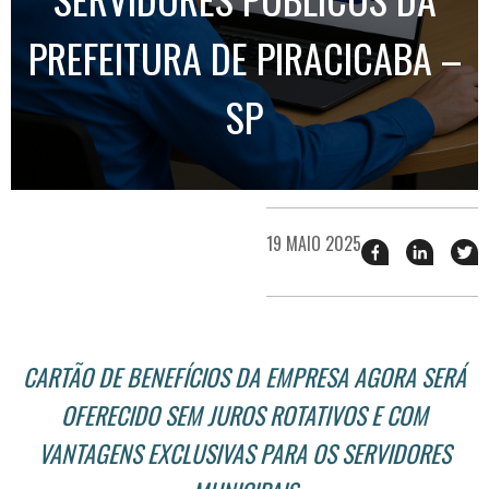
PREFEITURA DE PIRACICABA –
SP
19 MAIO 2025
Compartilhar
Compart
T
esse
esse
e
post
post
n
no
no
j
Facebook
linkedin
CARTÃO DE BENEFÍCIOS DA EMPRESA AGORA SERÁ
OFERECIDO SEM JUROS ROTATIVOS E COM
VANTAGENS EXCLUSIVAS PARA OS SERVIDORES