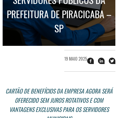
PREFEITURA DE PIRACICABA –
SP
19 MAIO 2025
Compartilhar
Compart
T
esse
esse
e
post
post
n
no
no
j
Facebook
linkedin
CARTÃO DE BENEFÍCIOS DA EMPRESA AGORA SERÁ
OFERECIDO SEM JUROS ROTATIVOS E COM
VANTAGENS EXCLUSIVAS PARA OS SERVIDORES