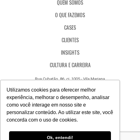
QUEM SOMOS
O QUE FAZEMOS
CASES
CLIENTES
INSIGHTS
CULTURA E CARREIRA
Rua Cubatão, 86, cj. 1005 - Vila Mariana
São Paulo - SP - Brasil - CEP 04013-000
Utilizamos cookies para oferecer melhor
experiência, melhorar o desempenho, analisar
CÓDIGO DE ÉTICA
como você interage em nosso site e
CANAL DE DENÚNCIAS
personalizar conteúdo. Ao utilizar este site, você
concorda com o uso de cookies.
(11) 3388.3040
Acesse
Acesse
Acesse
Acesse
Acesse
Acesse
Ok, entendi!