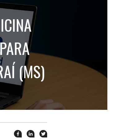
holders
ICINA
rativos
tabilidade
 PARA
AÍ (MS)
Compartilhar
Compartilhar
Twittar
esse
esse
em