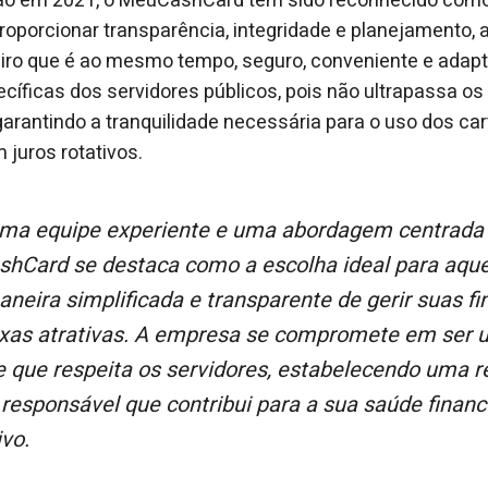
o em 2021, o MeuCashCard tem sido reconhecido como
proporcionar transparência, integridade e planejamento,
eiro que é ao mesmo tempo, seguro, conveniente e adap
íficas dos servidores públicos, pois não ultrapassa os
 garantindo a tranquilidade necessária para o uso dos ca
 juros rotativos.
hCard se destaca como a escolha ideal para aqu
neira simplificada e transparente de gerir suas f
xas atrativas. A empresa se compromete em ser 
e que respeita os servidores, estabelecendo uma re
 responsável que contribui para a sua saúde financei
vo.