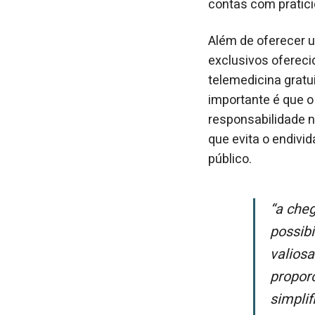
contas com pratic
Além de oferecer 
exclusivos ofereci
telemedicina gratui
importante é que o 
responsabilidade n
que evita o endivi
público.
“A chegada do MeuCashCard ao município amplia nossa atuação e nos
possibi
valiosa
propor
simplif