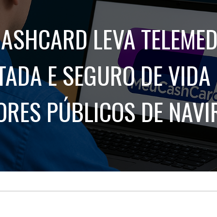
Treinamento
Stake
de
Aculturamento
Eventos
ASHCARD LEVA TELEMED
Corpo
Comunicação
Integrada
Relatórios de
Susten
ITADA E SEGURO DE VIDA
ORES PÚBLICOS DE NAVIR