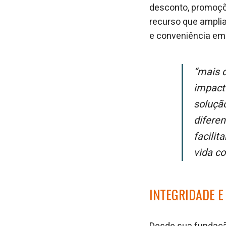
desconto, promoçõ
recurso que amplia
e conveniência em
“Mais do que oferecer crédito seguro e simples, nós queremos gerar um
impact
soluçã
difere
facilit
vida c
INTEGRIDADE E