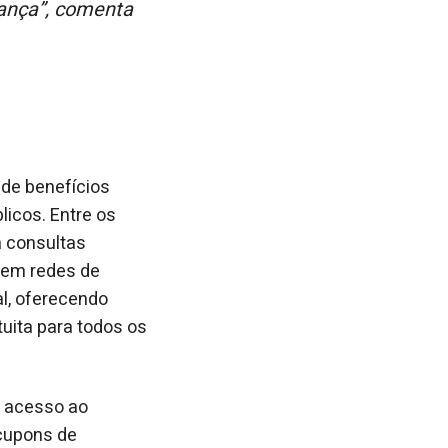
iança”, comenta
de benefícios
icos. Entre os
a consultas
 em redes de
al, oferecendo
uita para todos os
m acesso ao
cupons de