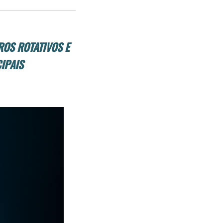
post
post
nova
no
no
janela
Facebook
linkedin
ROS ROTATIVOS E
IPAIS