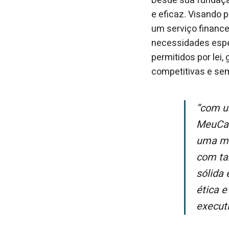
Desde sua fundaçã
e eficaz. Visando 
um serviço financ
necessidades espec
permitidos por lei,
competitivas e sem
“Com uma equipe experiente e uma abordagem centrada no cliente, o
MeuCas
uma ma
com ta
sólida 
ética e
executi