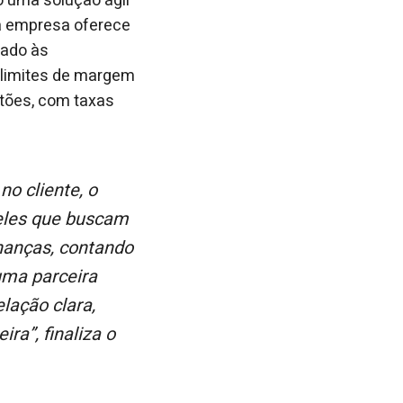
 uma solução ágil
 a empresa oferece
tado às
 limites de margem
rtões, com taxas
eles que buscam
inanças, contando
uma parceira
lação clara,
ra”, finaliza o