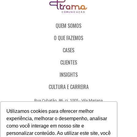
QUEM SOMOS
O QUE FAZEMOS
CASES
CLIENTES
INSIGHTS
CULTURA E CARREIRA
Rua Cubatão, 86, cj. 1005 - Vila Mariana
São Paulo - SP - Brasil - CEP 04013-000
Utilizamos cookies para oferecer melhor
experiência, melhorar o desempenho, analisar
CÓDIGO DE ÉTICA
como você interage em nosso site e
CANAL DE DENÚNCIAS
personalizar conteúdo. Ao utilizar este site, você