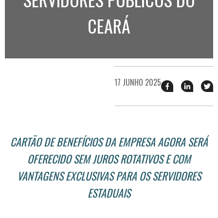
CEARÁ
17 JUNHO 2025
Compartilhar
Compart
T
esse
esse
e
post
post
n
no
no
j
Facebook
linkedin
CARTÃO DE BENEFÍCIOS DA EMPRESA AGORA SERÁ
OFERECIDO SEM JUROS ROTATIVOS E COM
VANTAGENS EXCLUSIVAS PARA OS SERVIDORES
ESTADUAIS