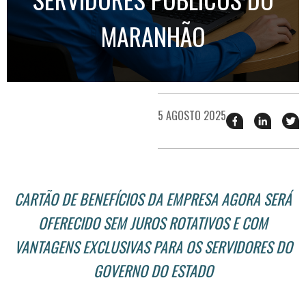
MARANHÃO
5 AGOSTO 2025
Compartilhar
Compart
T
esse
esse
e
post
post
n
no
no
j
Facebook
linkedin
CARTÃO DE BENEFÍCIOS DA EMPRESA AGORA SERÁ
OFERECIDO SEM JUROS ROTATIVOS E COM
VANTAGENS EXCLUSIVAS PARA OS SERVIDORES DO
GOVERNO DO ESTADO