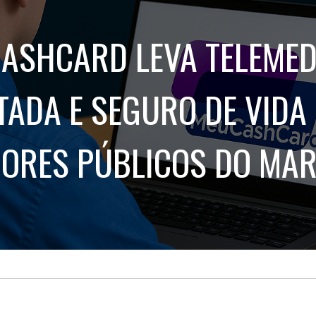
Treinamento
Stake
de
Aculturamento
Eventos
ASHCARD LEVA TELEMED
Corpo
Comunicação
Integrada
Relatórios de
Susten
ITADA E SEGURO DE VIDA
DORES PÚBLICOS DO MA