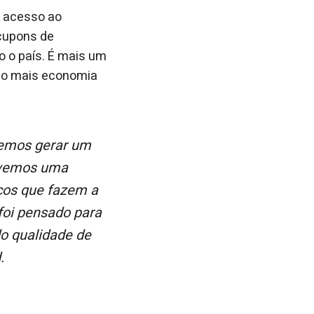
m acesso ao
cupons de
 o país. É mais um
ando mais economia
olvemos uma
iços que fazem a
foi pensado para
do qualidade de
.