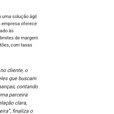
 uma solução ágil
 a empresa oferece
tado às
 limites de margem
rtões, com taxas
eles que buscam
inanças, contando
uma parceira
lação clara,
ra”, finaliza o