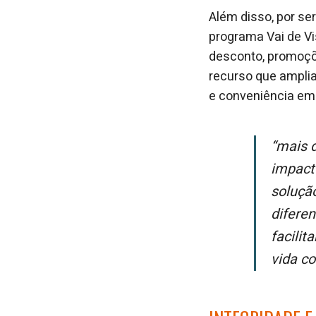
Além disso, por s
programa Vai de V
desconto, promoçõ
recurso que amplia
e conveniência em
“Mais do que oferecer crédito seguro e simples, nós queremos gerar um
impact
soluçã
difere
facilit
vida c