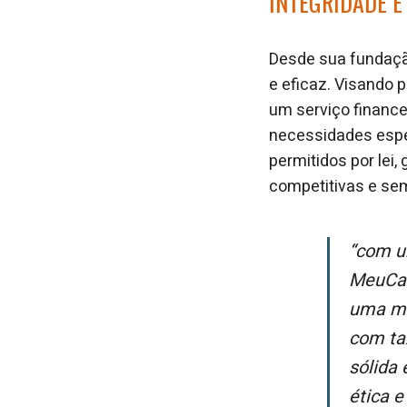
INTEGRIDADE E
Desde sua fundaçã
e eficaz. Visando 
um serviço financ
necessidades espec
permitidos por lei,
competitivas e sem
“Com uma equipe experiente e uma abordagem centrada no cliente, o
MeuCas
uma ma
com ta
sólida 
ética e