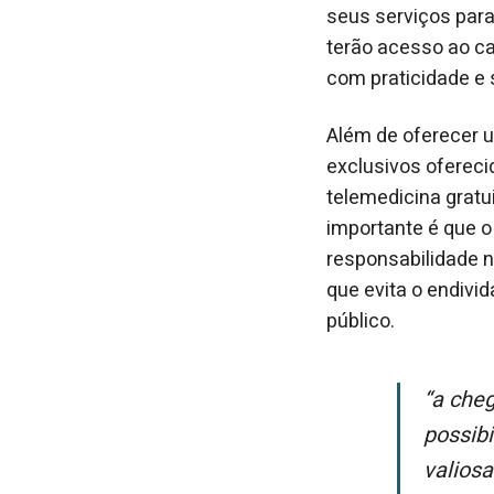
seus serviços para
terão acesso ao c
com praticidade e
Além de oferecer 
exclusivos ofereci
telemedicina gratui
importante é que o 
responsabilidade n
que evita o endivi
público.
“A chegada do MeuCashCard ao estado amplia nossa atuação e nos
possibi
valiosa