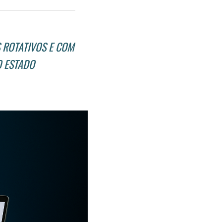
post
post
nova
no
no
janela
Facebook
linkedin
 ROTATIVOS E COM
O ESTADO