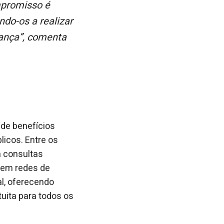
mpromisso é
ando-os a realizar
iança”, comenta
de benefícios
icos. Entre os
a consultas
 em redes de
al, oferecendo
uita para todos os