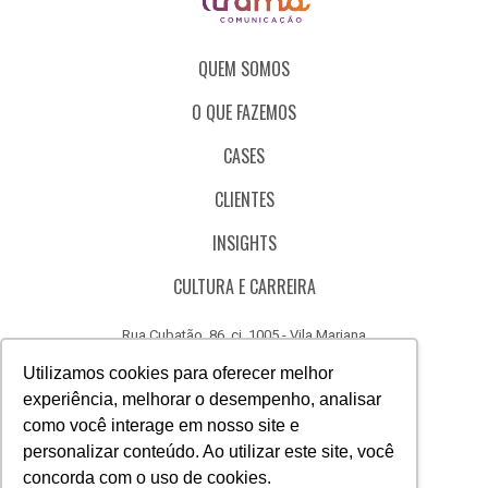
QUEM SOMOS
O QUE FAZEMOS
CASES
CLIENTES
INSIGHTS
CULTURA E CARREIRA
Rua Cubatão, 86, cj. 1005 - Vila Mariana
São Paulo - SP - Brasil - CEP 04013-000
Utilizamos cookies para oferecer melhor
experiência, melhorar o desempenho, analisar
CÓDIGO DE ÉTICA
como você interage em nosso site e
CANAL DE DENÚNCIAS
personalizar conteúdo. Ao utilizar este site, você
concorda com o uso de cookies.