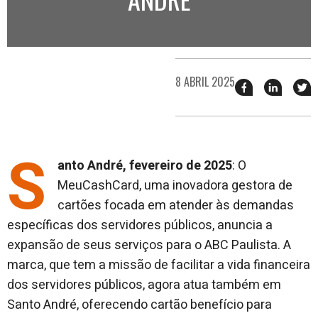
8 ABRIL 2025
Compartilhar
Compart
T
esse
esse
e
post
post
n
no
no
j
Facebook
linkedin
S
anto André, fevereiro de 2025
: O
MeuCashCard, uma inovadora gestora de
cartões focada em atender às demandas
específicas dos servidores públicos, anuncia a
expansão de seus serviços para o ABC Paulista. A
marca, que tem a missão de facilitar a vida financeira
dos servidores públicos, agora atua também em
Santo André, oferecendo cartão benefício para