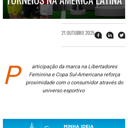
21 OUTUBRO 2025
Compartilhar
Compart
T
esse
esse
e
post
post
n
no
no
j
Facebook
linkedin
P
articipação da marca
na
Libertadores
Feminina
e
Copa Sul-Americana
reforça
proximidade com o consumidor através do
universo esportivo