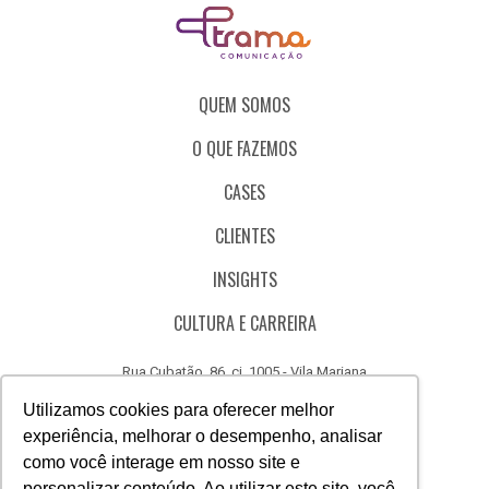
QUEM SOMOS
O QUE FAZEMOS
CASES
CLIENTES
INSIGHTS
CULTURA E CARREIRA
Rua Cubatão, 86, cj. 1005 - Vila Mariana
São Paulo - SP - Brasil - CEP 04013-000
Utilizamos cookies para oferecer melhor
experiência, melhorar o desempenho, analisar
CÓDIGO DE ÉTICA
como você interage em nosso site e
CANAL DE DENÚNCIAS
personalizar conteúdo. Ao utilizar este site, você