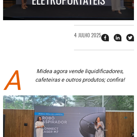
4 JULHO 2025
Compartilhar
Compart
T
esse
esse
e
post
post
n
no
no
j
Facebook
linkedin
A
Midea agora vende liquidificadores,
cafeteiras e outros produtos; confira!