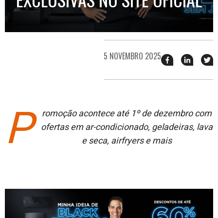
5 NOVEMBRO 2025
Compartilhar
Compart
T
esse
esse
e
post
post
n
no
no
j
Facebook
linkedin
P
romoção acontece até 1º de dezembro com
ofertas em ar-condicionado, geladeiras, lava
e seca, airfryers e mais