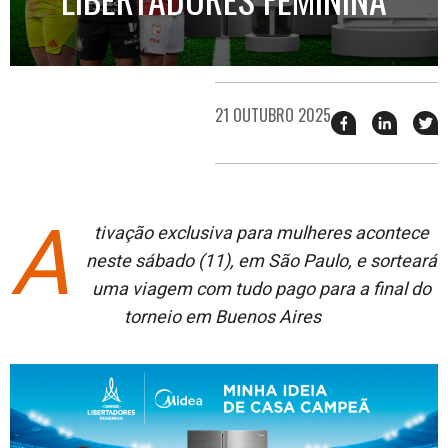
21 OUTUBRO 2025
Compartilhar
Compart
T
esse
esse
e
post
post
n
no
no
j
Facebook
linkedin
A
tivação exclusiva para mulheres acontece
neste sábado (11), em São Paulo, e sorteará
uma viagem com tudo pago para a final do
torneio em Buenos Aires