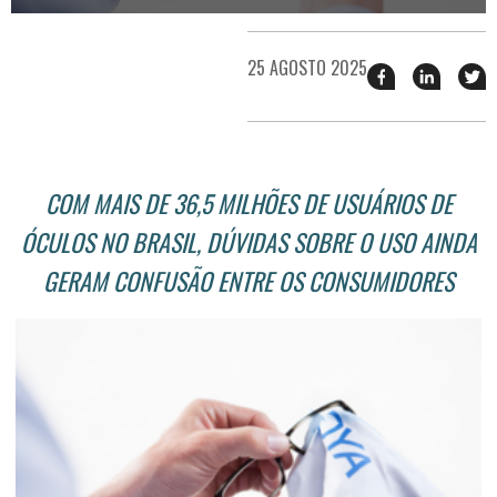
25 AGOSTO 2025
Compartilhar
Compart
T
esse
esse
e
post
post
n
no
no
j
Facebook
linkedin
COM MAIS DE 36,5 MILHÕES DE USUÁRIOS DE
ÓCULOS NO BRASIL, DÚVIDAS SOBRE O USO AINDA
GERAM CONFUSÃO ENTRE OS CONSUMIDORES