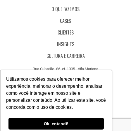
O QUE FAZEMOS
CASES
CLIENTES
INSIGHTS
CULTURA E CARREIRA
Rua Cubatão, 86, cj. 1005 - Vila Mariana
São Paulo - SP - Brasil - CEP 04013-000
Utilizamos cookies para oferecer melhor
experiência, melhorar o desempenho, analisar
CÓDIGO DE ÉTICA
como você interage em nosso site e
CANAL DE DENÚNCIAS
personalizar conteúdo. Ao utilizar este site, você
concorda com o uso de cookies.
(11) 3388.3040
Acesse
Acesse
Acesse
Acesse
Acesse
Acesse
Ok, entendi!
nosso
nosso
nosso
nosso
nosso
nosso