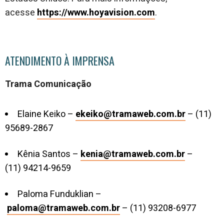
acesse
https://www.hoyavision.com
.
ATENDIMENTO À IMPRENSA
Trama Comunicação
Elaine Keiko –
ekeiko@tramaweb.com.br
– (11)
95689-2867
Kênia Santos –
kenia@tramaweb.com.br
–
(11) 94214-9659
Paloma Funduklian –
paloma@tramaweb.com.br
– (11) 93208-6977