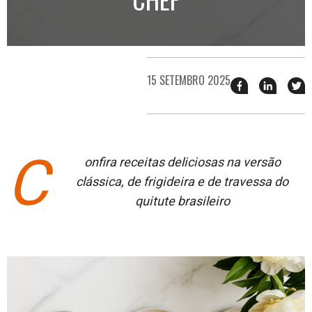
15 SETEMBRO 2025
Compartilhar
Compart
T
esse
esse
e
post
post
n
no
no
j
Facebook
linkedin
C
onfira receitas deliciosas na versão
clássica, de frigideira e de travessa do
quitute brasileiro