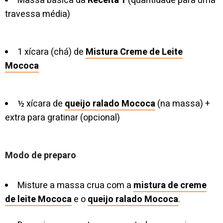
Massa básica da
Receita 1
(quantidade para uma
travessa média)
1 xícara (chá) de
Mistura Creme de Leite
Mococa
½ xícara de
queijo ralado Mococa
(na massa) +
extra para gratinar (opcional)
Modo de preparo
Misture a massa crua com a
mistura de creme
de leite Mococa
e o
queijo ralado Mococa
.