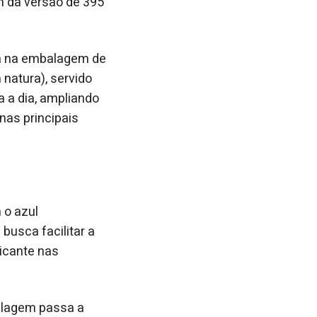
ém da versão de 395
ca na embalagem de
natura), servido
a a dia, ampliando
nas principais
 o azul
 busca facilitar a
ricante nas
alagem passa a