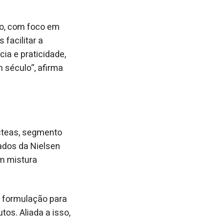
o, com foco em
facilitar a
ia e praticidade,
 século”, afirma
cteas, segmento
ados da Nielsen
em mistura
 formulação para
os. Aliada a isso,