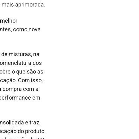
a mais aprimorada.
 melhor
antes, como nova
de misturas, na
 nomenclatura dos
sobre o que são as
icação. Com isso,
ua compra com a
a performance em
solidada e traz,
icação do produto.