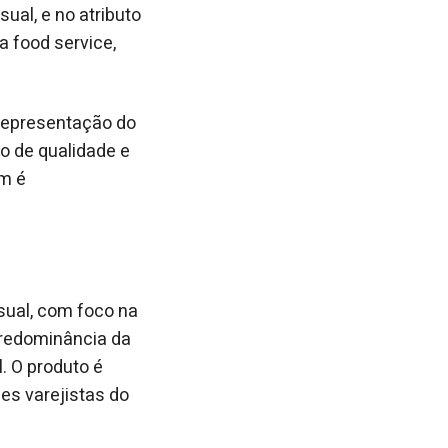
ual, e no atributo
a food service,
representação do
o de qualidade e
em é
sual, com foco na
predominância da
l. O produto é
es varejistas do