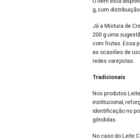
O item está dispon
g, com distribuição
Já a Mistura de C
200 g uma sugestão
com frutas. Essa pr
as ocasiões de uso
redes varejistas.
Tradicionais
Nos produtos Leit
institucional, refo
identificação no p
gôndolas.
No caso do Leite 