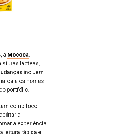
, a
Mococa
,
isturas lácteas,
s mudanças incluem
 marca e os nomes
o portfólio.
s tem como foco
cilitar a
rnar a experiência
 leitura rápida e