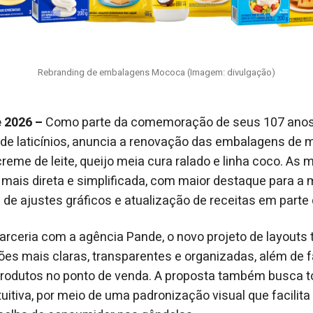
Rebranding de embalagens Mococa (Imagem: divulgação)
e 2026 –
Como parte da comemoração de seus 107 anos
a de laticínios, anuncia a renovação das embalagens de m
creme de leite, queijo meia cura ralado e linha coco. A
ais direta e simplificada, com maior destaque para a
de ajustes gráficos e atualização de receitas em parte d
arceria com a agência Pande, o novo projeto de layout
ões mais claras, transparentes e organizadas, além de fa
produtos no ponto de venda. A proposta também busca to
itiva, por meio de uma padronização visual que facilita a