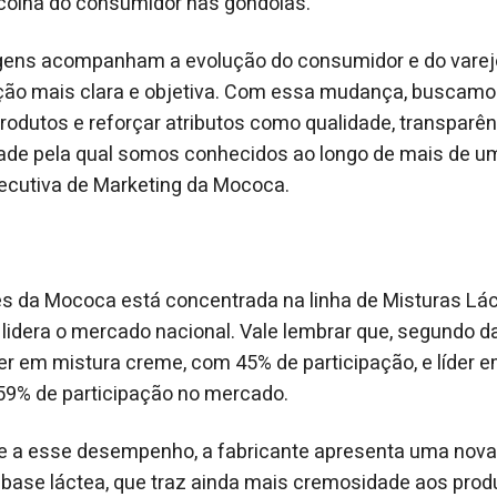
scolha do consumidor nas gôndolas.
ens acompanham a evolução do consumidor e do varej
ão mais clara e objetiva. Com essa mudança, buscamos 
rodutos e reforçar atributos como qualidade, transparênc
ade pela qual somos conhecidos ao longo de mais de um
executiva de Marketing da Mococa.
es da Mococa está concentrada na linha de Misturas Lá
idera o mercado nacional. Vale lembrar que, segundo d
der em mistura creme, com 45% de participação, e líder 
9% de participação no mercado.
e a esse desempenho, a fabricante apresenta uma nova
ase láctea, que traz ainda mais cremosidade aos produt