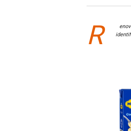
R
enova
identi