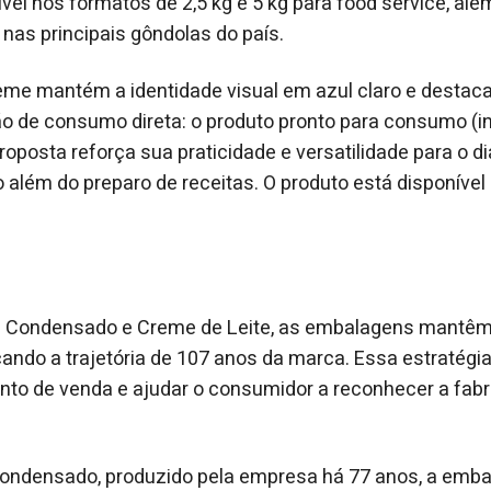
ível nos formatos de 2,5 kg e 5 kg para food service, al
 nas principais gôndolas do país.
reme mantém a identidade visual em azul claro e desta
 de consumo direta: o produto pronto para consumo (in 
oposta reforça sua praticidade e versatilidade para o di
 além do preparo de receitas. O produto está disponível 
e Condensado e Creme de Leite, as embalagens mantêm
rçando a trajetória de 107 anos da marca. Essa estratégia
onto de venda e ajudar o consumidor a reconhecer a fab
Condensado, produzido pela empresa há 77 anos, a emb