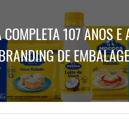
Treinamento
Stake
de
Aculturamento
Eventos
Corpo
Comunicação
Integrada
Relatórios de
 COMPLETA 107 ANOS E 
Susten
BRANDING DE EMBALAG