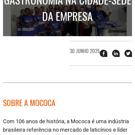
DA EMPRESA
30 JUNHO 2025
Compartilhar
Compart
T
esse
esse
e
post
post
n
no
no
j
Facebook
linkedin
SOBRE A MOCOCA
Com 106 anos de história, a Mococa é uma indústria
brasileira referência no mercado de laticínios e líder