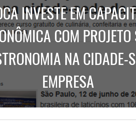
Treinamento
Stake
CA INVESTE EM CAPACI
de
Aculturamento
Eventos
Corpo
Comunicação
Integrada
Relatórios de
ONÔMICA COM PROJETO 
Susten
STRONOMIA NA CIDADE-S
EMPRESA