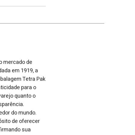
post
post
nova
no
no
janela
Facebook
linkedin
 no mercado de
ndada em 1919, a
mbalagem Tetra Pak
ticidade para o
varejo quanto o
sparência.
redor do mundo.
sito de oferecer
afirmando sua