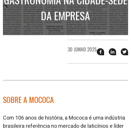
DA EMPRESA
30 JUNHO 2025
Compartilhar
Compart
T
esse
esse
e
post
post
n
no
no
j
Facebook
linkedin
SOBRE A MOCOCA
Com 106 anos de história, a Mococa é uma indústria
brasileira referência no mercado de laticínios e líder