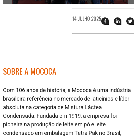
14 JULHO 2025
Compartilhar
Compart
T
esse
esse
e
post
post
n
no
no
j
Facebook
linkedin
SOBRE A MOCOCA
Com 106 anos de história, a Mococa é uma indústria
brasileira referência no mercado de laticínios e líder
absoluta na categoria de Mistura Láctea
Condensada. Fundada em 1919, a empresa foi
pioneira na produção de leite em pó e leite
condensado em embalagem Tetra Pak no Brasil,