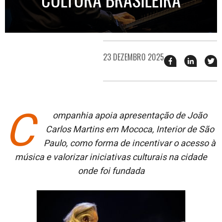
23 DEZEMBRO 2025
Compartilhar
Compart
T
esse
esse
e
post
post
n
no
no
j
Facebook
linkedin
C
ompanhia apoia apresentação de João
Carlos Martins em Mococa, Interior de São
Paulo, como forma de incentivar o acesso à
música e valorizar iniciativas culturais na cidade
onde foi fundada