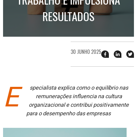
RESULTADOS
30 JUNHO 2025
Compartilhar
Compart
T
esse
esse
e
post
post
n
no
no
j
Facebook
linkedin
E
specialista explica como o equilíbrio nas
remunerações influencia na cultura
organizacional e contribui positivamente
para o desempenho das empresas