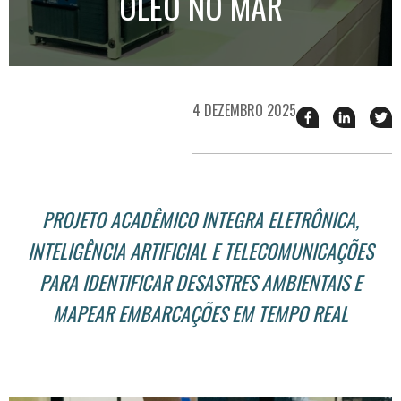
ÓLEO NO MAR
4 DEZEMBRO 2025
Compartilhar
Compart
T
esse
esse
e
post
post
n
no
no
j
Facebook
linkedin
PROJETO ACADÊMICO INTEGRA ELETRÔNICA,
INTELIGÊNCIA ARTIFICIAL E TELECOMUNICAÇÕES
PARA IDENTIFICAR DESASTRES AMBIENTAIS E
MAPEAR EMBARCAÇÕES EM TEMPO REAL