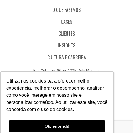
O QUE FAZEMOS
CASES
CLIENTES
INSIGHTS
CULTURA E CARREIRA
Rua Cubatão, 86, cj. 1005 - Vila Mariana
São Paulo - SP - Brasil - CEP 04013-000
Utilizamos cookies para oferecer melhor
experiência, melhorar o desempenho, analisar
CÓDIGO DE ÉTICA
como você interage em nosso site e
CANAL DE DENÚNCIAS
personalizar conteúdo. Ao utilizar este site, você
concorda com o uso de cookies.
(11) 3388.3040
Acesse
Acesse
Acesse
Acesse
Acesse
Acesse
Ok, entendi!
nosso
nosso
nosso
nosso
nosso
nosso