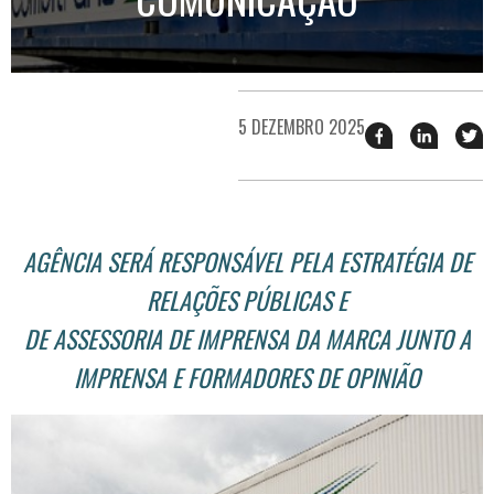
5 DEZEMBRO 2025
Compartilhar
Compart
T
esse
esse
e
post
post
n
no
no
j
Facebook
linkedin
AGÊNCIA SERÁ RESPONSÁVEL PELA ESTRATÉGIA DE
RELAÇÕES PÚBLICAS E
DE ASSESSORIA DE IMPRENSA DA MARCA JUNTO A
IMPRENSA E FORMADORES DE OPINIÃO