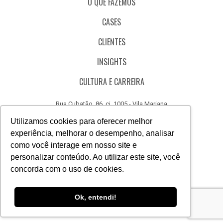
O QUE FAZEMOS
CASES
CLIENTES
INSIGHTS
CULTURA E CARREIRA
Rua Cubatão, 86, cj. 1005 - Vila Mariana
São Paulo - SP - Brasil - CEP 04013-000
Utilizamos cookies para oferecer melhor
experiência, melhorar o desempenho, analisar
CÓDIGO DE ÉTICA
como você interage em nosso site e
CANAL DE DENÚNCIAS
personalizar conteúdo. Ao utilizar este site, você
concorda com o uso de cookies.
(11) 3388.3040
Acesse
Acesse
Acesse
Acesse
Acesse
Acesse
Ok, entendi!
nosso
nosso
nosso
nosso
nosso
nosso
Facebook
Instagram
Linkedin
Whatsapp
Twitter
Canal
do