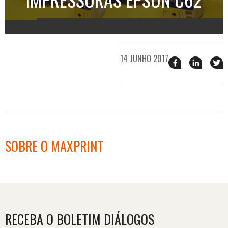
14 JUNHO 2017
Compartilhar
Compart
T
esse
esse
e
post
post
n
no
no
j
Facebook
linkedin
SOBRE O MAXPRINT
RECEBA O BOLETIM DIÁLOGOS