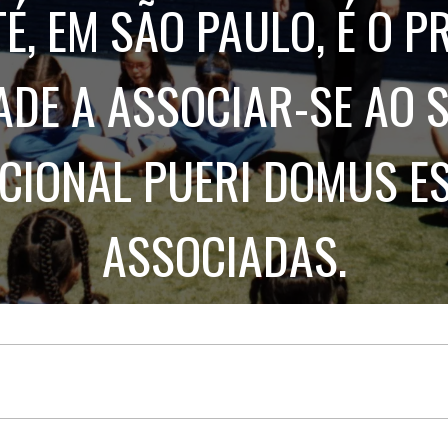
Treinamento
É, EM SÃO PAULO, É O P
Stake
de
Aculturamento
Eventos
Corpo
Comunicação
Integrada
ADE A ASSOCIAR-SE AO 
Relatórios de
Susten
CIONAL PUERI DOMUS E
ASSOCIADAS.