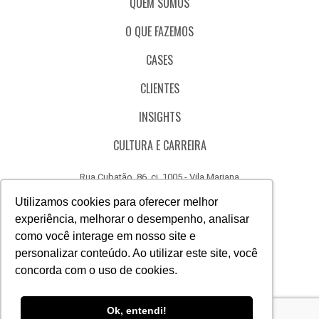
QUEM SOMOS
O QUE FAZEMOS
CASES
CLIENTES
INSIGHTS
CULTURA E CARREIRA
Rua Cubatão, 86, cj. 1005 - Vila Mariana
São Paulo - SP - Brasil - CEP 04013-000
Utilizamos cookies para oferecer melhor
experiência, melhorar o desempenho, analisar
CÓDIGO DE ÉTICA
como você interage em nosso site e
CANAL DE DENÚNCIAS
personalizar conteúdo. Ao utilizar este site, você
concorda com o uso de cookies.
(11) 3388.3040
Acesse
Acesse
Acesse
Acesse
Acesse
Acesse
Ok, entendi!