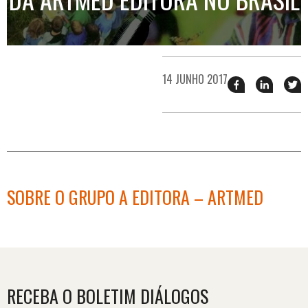
14 JUNHO 2017
Compartilhar
Compart
T
esse
esse
e
post
post
n
no
no
j
Facebook
linkedin
SOBRE O GRUPO A EDITORA – ARTMED
RECEBA O BOLETIM DIÁLOGOS