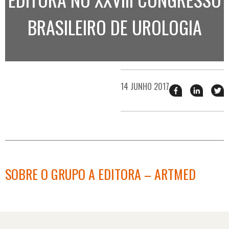
BRASILEIRO DE UROLOGIA
14 JUNHO 2017
Compartilhar
Compart
T
esse
esse
e
post
post
n
no
no
j
Facebook
linkedin
SOBRE O GRUPO A EDITORA – ARTMED