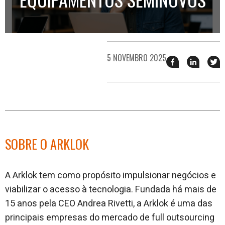
5 NOVEMBRO 2025
Compartilhar
Compart
T
esse
esse
e
post
post
n
no
no
j
Facebook
linkedin
SOBRE O ARKLOK
A Arklok tem como propósito impulsionar negócios e
viabilizar o acesso à tecnologia. Fundada há mais de
15 anos pela CEO Andrea Rivetti, a Arklok é uma das
principais empresas do mercado de full outsourcing