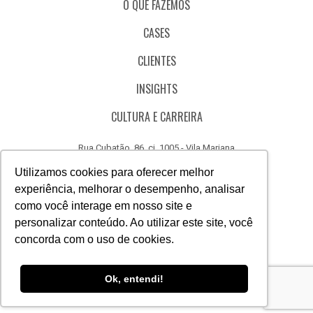
O QUE FAZEMOS
CASES
CLIENTES
INSIGHTS
CULTURA E CARREIRA
Rua Cubatão, 86, cj. 1005 - Vila Mariana
São Paulo - SP - Brasil - CEP 04013-000
Utilizamos cookies para oferecer melhor
experiência, melhorar o desempenho, analisar
CÓDIGO DE ÉTICA
como você interage em nosso site e
CANAL DE DENÚNCIAS
personalizar conteúdo. Ao utilizar este site, você
concorda com o uso de cookies.
(11) 3388.3040
Acesse
Acesse
Acesse
Acesse
Acesse
Acesse
Ok, entendi!
nosso
nosso
nosso
nosso
nosso
nosso
Facebook
Instagram
Linkedin
Whatsapp
Twitter
Canal
do