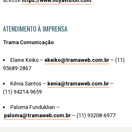
acesse
https://www.hoyavision.com
.
ATENDIMENTO À IMPRENSA
Trama Comunicação
Elaine Keiko –
ekeiko@tramaweb.com.br
– (11)
95689-2867
Kênia Santos –
kenia@tramaweb.com.br
–
(11) 94214-9659
Paloma Funduklian –
paloma@tramaweb.com.br
– (11) 93208-6977