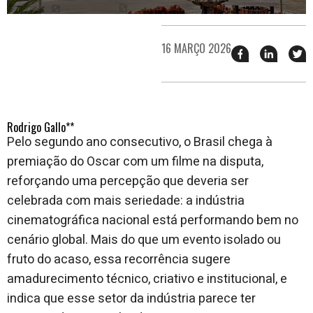
16 MARÇO 2026
Compartilhar
Compart
T
esse
esse
e
post
post
n
no
no
j
Facebook
linkedin
Rodrigo Gallo**
Pelo segundo ano consecutivo, o Brasil chega à
premiação do Oscar com um filme na disputa,
reforçando uma percepção que deveria ser
celebrada com mais seriedade: a indústria
cinematográfica nacional está performando bem no
cenário global. Mais do que um evento isolado ou
fruto do acaso, essa recorrência sugere
amadurecimento técnico, criativo e institucional, e
indica que esse setor da indústria parece ter