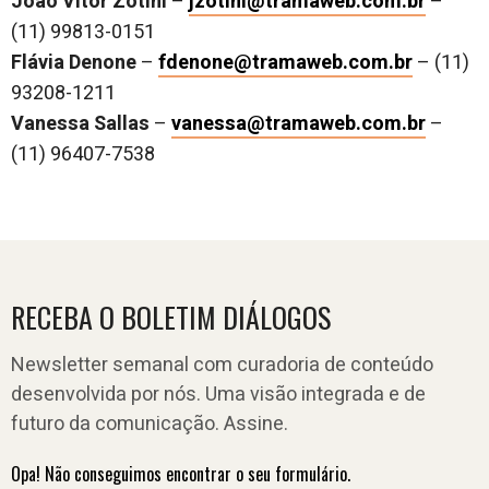
João Vitor Zotini
–
jzotini@tramaweb.com.br
–
(11) 99813-0151
Flávia Denone
–
fdenone@tramaweb.com.br
– (11)
93208-1211
Vanessa Sallas
–
vanessa@tramaweb.com.br
–
(11) 96407-7538
RECEBA O BOLETIM DIÁLOGOS
Newsletter semanal com curadoria de conteúdo
desenvolvida por nós. Uma visão integrada e de
futuro da comunicação. Assine.
Opa! Não conseguimos encontrar o seu formulário.