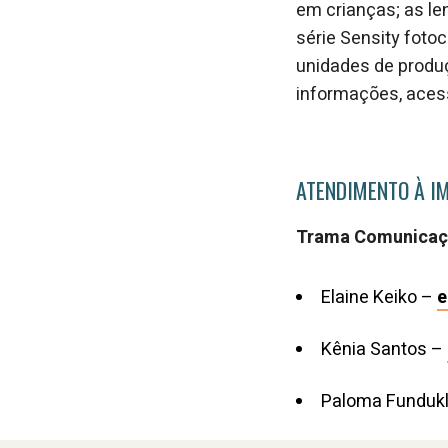
em crianças; as le
série Sensity foto
unidades de produç
informações, ace
ATENDIMENTO À I
Trama Comunica
Elaine Keiko –
e
Kênia Santos –
Paloma Fundukl