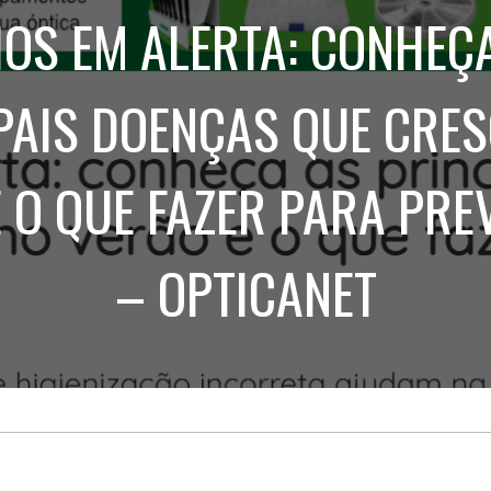
Treinamento
Stake
OS EM ALERTA: CONHEÇ
de
Aculturamento
Eventos
Corpo
Comunicação
Integrada
Relatórios de
PAIS DOENÇAS QUE CRE
Susten
 O QUE FAZER PARA PRE
– OPTICANET