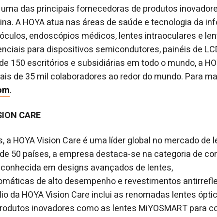
uma das principais fornecedoras de produtos inovadore
ina. A HOYA atua nas áreas de saúde e tecnologia da in
culos, endoscópios médicos, lentes intraoculares e len
iais para dispositivos semicondutores, painéis de LCD
e 150 escritórios e subsidiárias em todo o mundo, a H
is de 35 mil colaboradores ao redor do mundo. Para ma
om
.
SION CARE
, a HOYA Vision Care é uma líder global no mercado de l
e 50 países, a empresa destaca-se na categoria de con
reconhecida em designs avançados de lentes,
omáticas de alto desempenho e revestimentos antirrefle
ólio da HOYA Vision Care inclui as renomadas lentes ópti
rodutos inovadores como as lentes MiYOSMART para co