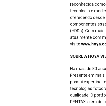
reconhecida como 
tecnologia e medic
oferecendo desde ó
componentes essenc
(HDDs). Com mais d
atualmente com ma
visite
www.hoya.c
SOBRE A HOYA VI
Há mais de 80 anos
Presente em mais d
possui expertise 
tecnologias fotocr
qualidade. O portf
PENTAX, além de p