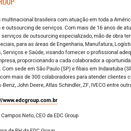
GROUP
multinacional brasileira com atuação em toda a América
a e outsourcing de serviços. Com mais de 16 anos de a
serviços de outsourcing especializado, mão de obra tem
ciais, para as áreas de Engenharia, Manufatura, Logístic
Serviços e Saúde, visando fornecer o profissional ade
presa, proporcionando a cada colaborador a oportunid
 Com sede em São Paulo (SP) e filiais em Indaiatuba (S
a com mais de 300 colaboradores para atender clientes
enz, John Deere, Atlas Schindler, ZF, IVECO entre outr
://www.edcgroup.com.br
e Campos Neto, CEO da EDC Group
etora de RH da EDC Group