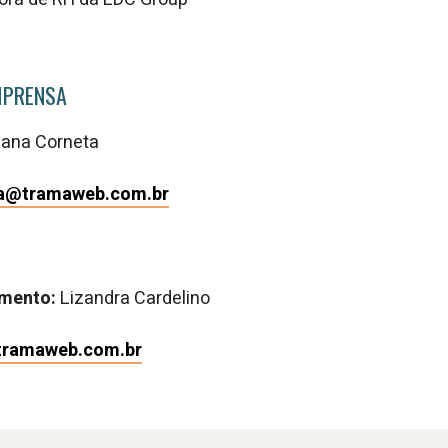
MPRENSA
iana Corneta
a@tramaweb.com.br
imento:
Lizandra Cardelino
tramaweb.com.br