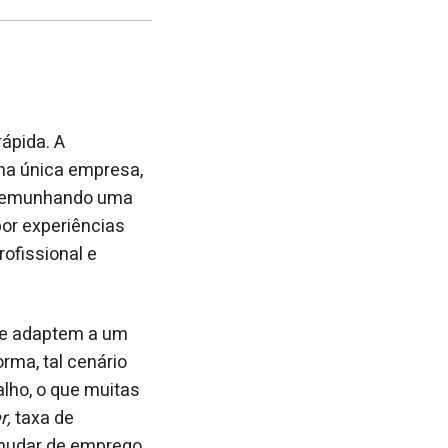
post
post
nova
no
no
janela
Facebook
linkedin
ápida. A
uma única empresa,
estemunhando uma
por experiências
rofissional e
se adaptem a um
rma, tal cenário
lho, o que muitas
r,
taxa de
 mudar de emprego