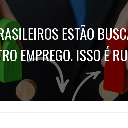
Treinamento
Stake
de
Aculturamento
Eventos
Corpo
Comunicação
Integrada
Relatórios de
RASILEIROS ESTÃO BUS
Susten
RO EMPREGO. ISSO É R