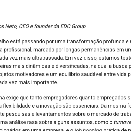
s Neto, CEO e founder da EDC Group
alho está passando por uma transformação profunda e r
ória profissional, marcada por longas permanências em 
cada vez mais ultrapassada. Em vez disso, estamos t
iras mais dinâmicas e diversificadas, na qual a busca 
ojetos motivadores e um equilíbrio saudável entre vida p
ada vez mais importante.
ma exige que tanto empregadores quanto empregados 
 flexibilidade e a inovação são essenciais. Da mesma fo
te pesquisas e levantamentos sobre o mercado de traba
uma análise rasa sobre alguns assuntos, como o
turnove
uncionários em uma empresa
,
e o
job hooping
, prática de