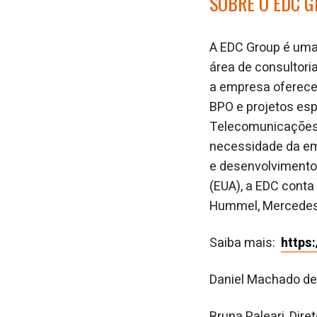
SOBRE O EDC 
A EDC Group é uma 
área de consultori
a empresa oferece 
BPO e projetos espe
Telecomunicações, 
necessidade da em
e desenvolvimento.
(EUA), a EDC cont
Hummel, Mercedes-B
Saiba mais:
https
Daniel Machado d
Bruna Paleari, Dir