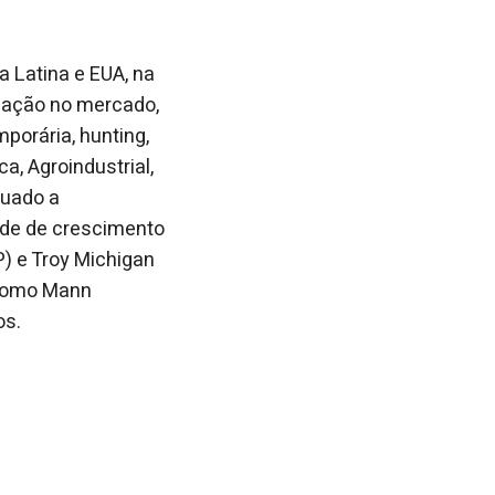
 Latina e EUA, na
tuação no mercado,
porária, hunting,
a, Agroindustrial,
quado a
ade de crescimento
P) e Troy Michigan
 como Mann
os.