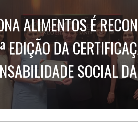
Treinamento
Stake
de
Aculturamento
Eventos
NA ALIMENTOS É RECO
Corpo
Comunicação
Integrada
Relatórios de
Susten
ª EDIÇÃO DA CERTIFICA
NSABILIDADE SOCIAL DA