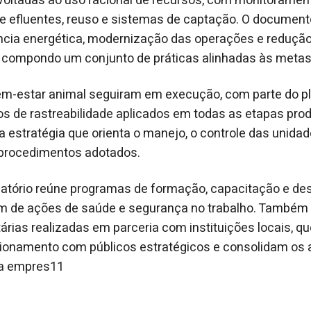
voltadas ao uso racional de recursos, com monitoramen
de efluentes, reuso e sistemas de captação. O documen
ncia energética, modernização das operações e reduç
a, compondo um conjunto de práticas alinhadas às meta
bem-estar animal seguiram em execução, com parte do p
os de rastreabilidade aplicados em todas as etapas pro
 estratégia que orienta o manejo, o controle das unidad
procedimentos adotados.
relatório reúne programas de formação, capacitação e d
ém de ações de saúde e segurança no trabalho. Também
árias realizadas em parceria com instituições locais,
acionamento com públicos estratégicos e consolidam os
da empres11