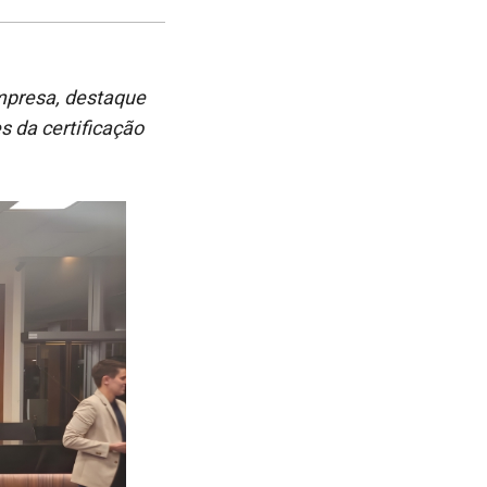
post
post
nova
no
no
janela
Facebook
linkedin
empresa, destaque
s da certificação