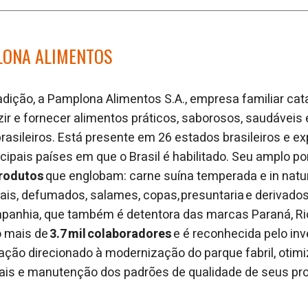
LONA ALIMENTOS
dição, a Pamplona Alimentos S.A., empresa familiar cat
ir e fornecer alimentos práticos, saborosos, saudáveis 
asileiros. Está presente em 26 estados brasileiros e ex
cipais países em que o Brasil é habilitado. Seu amplo po
produtos
que englobam: carne suína temperada e in natur
is, defumados, salames, copas, presuntaria e derivados, 
mpanhia, que também é detentora das marcas Paraná, Rio
o mais de
3.7 mil colaboradores
e é reconhecida pelo in
ção direcionado à modernização do parque fabril, otim
iais e manutenção dos padrões de qualidade de seus pr