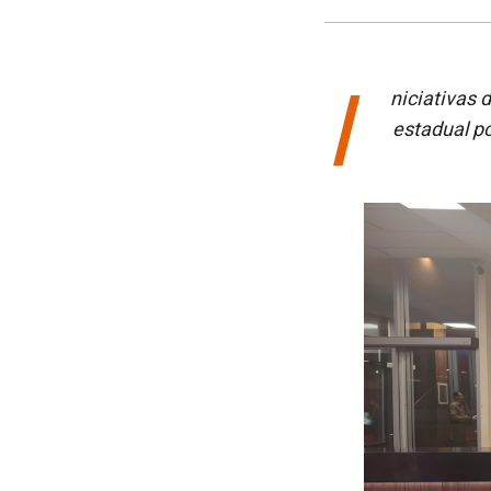
I
niciativas 
estadual po