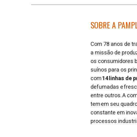
SOBRE A PAMP
Com 78 anos de tra
a missão de produz
os consumidores br
suínos para os prin
com
14 linhas de 
defumadas e fresca
entre outros. A co
tem em seu quadr
constante em inova
processos industr