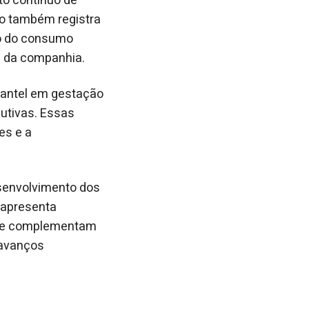
to contínuo de
to também registra
ão do consumo
s da companhia.
lantel em gestação
dutivas. Essas
es e a
esenvolvimento dos
 apresenta
 que complementam
 avanços