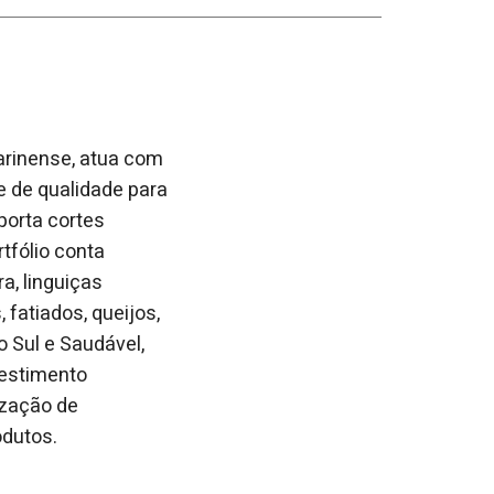
arinense, atua com
e de qualidade para
porta cortes
rtfólio conta
a, linguiças
fatiados, queijos,
 Sul e Saudável,
vestimento
ização de
odutos.