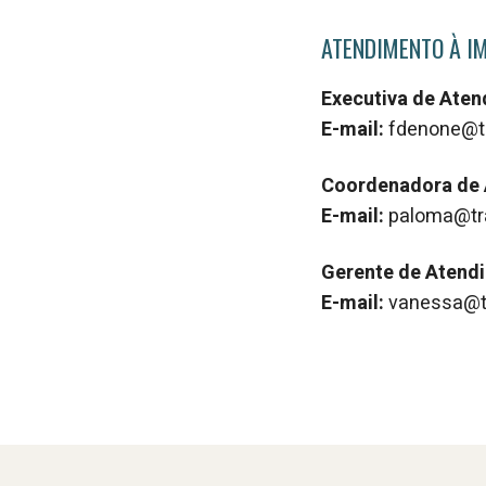
ATENDIMENTO À I
Executiva de Ate
E-mail:
fdenone@t
Coordenadora de
E-mail:
paloma@tr
Gerente de Atend
E-mail:
vanessa@t