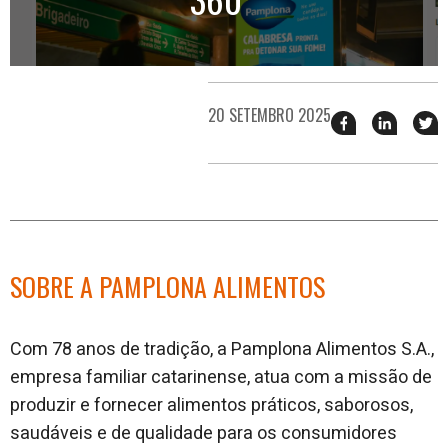
20 SETEMBRO 2025
Compartilhar
Compart
T
esse
esse
e
post
post
n
no
no
j
Facebook
linkedin
SOBRE A PAMPLONA ALIMENTOS
Com 78 anos de tradição, a Pamplona Alimentos S.A.,
empresa familiar catarinense, atua com a missão de
produzir e fornecer alimentos práticos, saborosos,
saudáveis e de qualidade para os consumidores