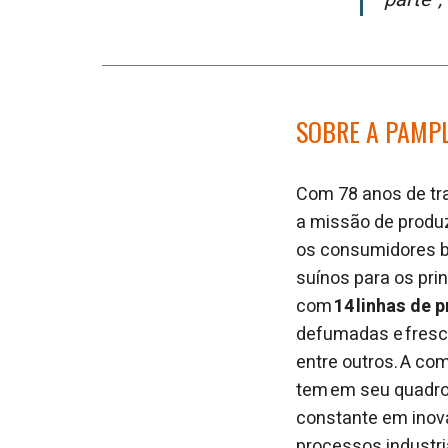
SOBRE A PAMP
Com 78 anos de tra
a missão de produz
os consumidores br
suínos para os prin
com
14 linhas de 
defumadas e fresca
entre outros. A co
tem em seu quadr
constante em inova
processos industr