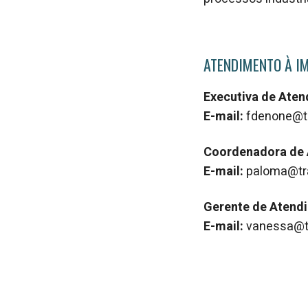
ATENDIMENTO À I
Executiva de Ate
E-mail:
fdenone@t
Coordenadora de
E-mail:
paloma@tr
Gerente de Atend
E-mail:
vanessa@t