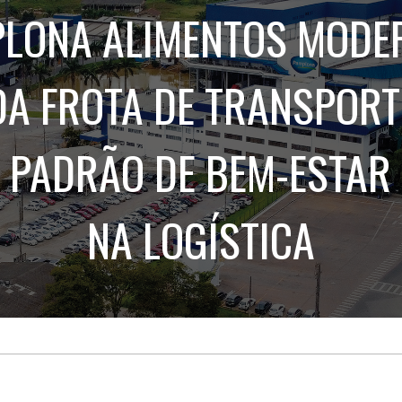
Treinamento
Stake
LONA ALIMENTOS MODE
de
Aculturamento
Eventos
Corpo
Comunicação
Integrada
Relatórios de
A FROTA DE TRANSPORT
Susten
A PADRÃO DE BEM-ESTAR
NA LOGÍSTICA