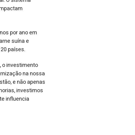
al. O sistema
 impactam
ínos por ano em
arne suína e
 20 países.
, o investimento
ernização na nossa
stão, e não apenas
orias, investimos
e influencia