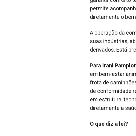
garantir conforto 
permite acompanha
diretamente o bem-
A operação da com
suas indústrias, a
derivados. Está pr
Para
Irani Pamplo
em bem-estar anim
frota de caminhõe
de conformidade r
em estrutura, tecn
diretamente a saúd
O que diz a lei?