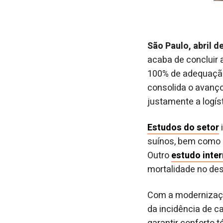
São Paulo, abril d
acaba de concluir
100% de adequação 
consolida o avanço
justamente a logíst
Estudos do setor
suínos, bem como p
Outro
estudo inter
mortalidade no de
Com a modernizaçã
da incidência de c