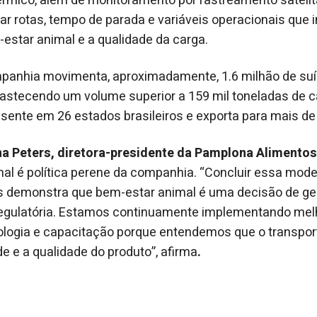
térmico, além de monitoramento por rastreamento satelit
r rotas, tempo de parada e variáveis operacionais que
estar animal e a qualidade da carga.
panhia movimenta, aproximadamente, 1.6 milhão de su
bastecendo um volume superior a 159 mil toneladas de c
esente em 26 estados brasileiros e exporta para mais de
na Peters, diretora-presidente da Pamplona Alimentos
al é política perene da companhia. “Concluir essa mod
s demonstra que bem-estar animal é uma decisão de ge
egulatória. Estamos continuamente implementando melh
ologia e capacitação porque entendemos que o transport
e e a qualidade do produto”, afirma
.