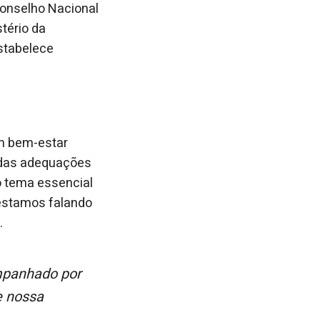
Conselho Nacional
tério da
stabelece
m bem-estar
m das adequações
o tema essencial
estamos falando
.
e nossa