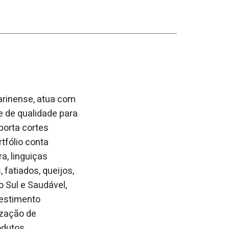
arinense, atua com
e de qualidade para
porta cortes
rtfólio conta
a, linguiças
fatiados, queijos,
 Sul e Saudável,
vestimento
ização de
odutos.