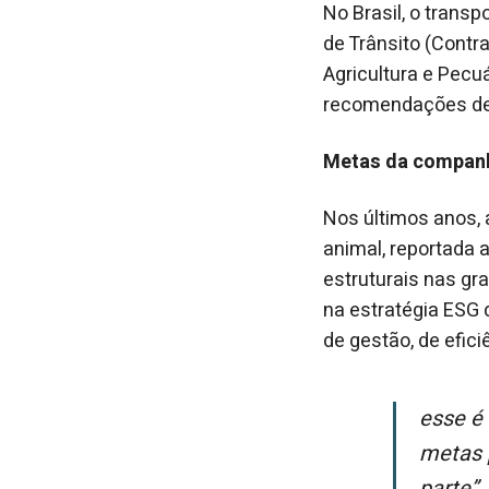
No Brasil, o trans
de Trânsito (Contra
Agricultura e Pecu
recomendações de 
Metas da compan
Nos últimos anos,
animal, reportada
estruturais nas gr
na estratégia ESG
de gestão, de efic
Esse é um compromisso permanente da Pamplona, acompanhado por
metas 
parte”,