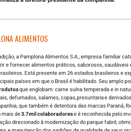
LONA ALIMENTOS
dição, a Pamplona Alimentos S.A., empresa familiar cat
ir e fornecer alimentos práticos, saborosos, saudáveis 
asileiros. Está presente em 26 estados brasileiros e ex
cipais países em que o Brasil é habilitado. Seu amplo po
produtos
que englobam: carne suína temperada e in natur
is, defumados, salames, copas, presuntaria e derivados, 
mpanhia, que também é detentora das marcas Paraná, Rio
o mais de
3.7 mil colaboradores
e é reconhecida pelo in
ção direcionado à modernização do parque fabril, otim
iais e manutenção dos padrões de qualidade de seus pr