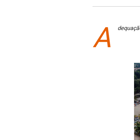
A
dequação