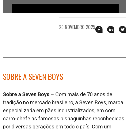
26 NOVEMBRO 2025
Compartilhar
Compart
T
esse
esse
e
post
post
n
no
no
j
Facebook
linkedin
SOBRE A SEVEN BOYS
Sobre a Seven Boys
– Com mais de 70 anos de
tradição no mercado brasileiro, a Seven Boys, marca
especializada em pães industrializados, em com
carro-chefe as famosas bisnaguinhas reconhecidas
por diversas gerações em todo o país. Com um