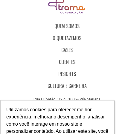
QUEM SOMOS
O QUE FAZEMOS
CASES
CLIENTES
INSIGHTS
CULTURA E CARREIRA
Rua Cubatão, 86, cj. 1005 - Vila Mariana
São Paulo - SP - Brasil - CEP 04013-000
Utilizamos cookies para oferecer melhor
experiência, melhorar o desempenho, analisar
CÓDIGO DE ÉTICA
como você interage em nosso site e
CANAL DE DENÚNCIAS
personalizar conteúdo. Ao utilizar este site, você