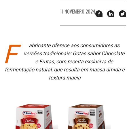
11 NOVEMBRO 2024
Compartilhar
Compart
T
esse
esse
e
post
post
n
no
no
j
Facebook
linkedin
F
abricante oferece aos consumidores as
versões tradicionais: Gotas sabor Chocolate
e Frutas, com receita exclusiva de
fermentação natural, que resulta em massa úmida e
textura macia