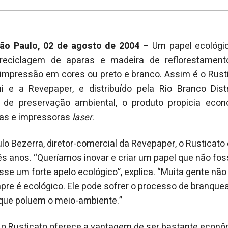
ão Paulo, 02 de agosto de 2004
– Um papel ecológico
reciclagem de aparas e madeira de reflorestamento
impressão em cores ou preto e branco. Assim é o Rusti
ni e a Revepaper, e distribuído pela Rio Branco Dist
o de preservação ambiental, o produto propicia eco
as e impressoras
laser
.
o Bezerra, diretor-comercial da Revepaper, o Rusticat
ês anos. “Queríamos inovar e criar um papel que não fo
esse um forte apelo ecológico”, explica. “Muita gente nã
re é ecológico. Ele pode sofrer o processo de branquea
que poluem o meio-ambiente.”
 o Rusticato oferece a vantagem de ser bastante econô