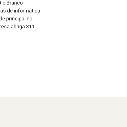
Rio Branco
das de informática
e principal no
resa abriga 311