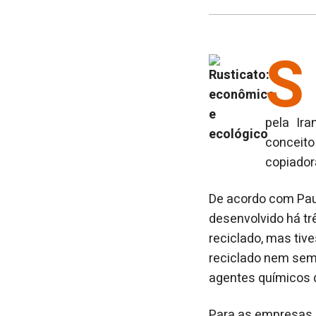
S
pela Ira
conceit
copiador
De acordo com Paul
desenvolvido há tr
reciclado, mas tiv
reciclado nem semp
agentes químicos 
Para as empresas,