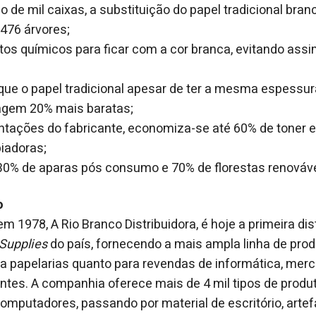
de mil caixas, a substituição do papel tradicional bran
.476 árvores;
utos químicos para ficar com a cor branca, evitando assi
que o papel tradicional apesar de ter a mesma espessur
agem 20% mais baratas;
entações do fabricante, economiza-se até 60% de toner
iadoras;
30% de aparas pós consumo e 70% de florestas renováve
o
m 1978, A Rio Branco Distribuidora, é hoje a primeira dis
 Supplies
do país, fornecendo a mais ampla linha de pro
ara papelarias quanto para revendas de informática, mer
tes. A companhia oferece mais de 4 mil tipos de produ
omputadores, passando por material de escritório, artef