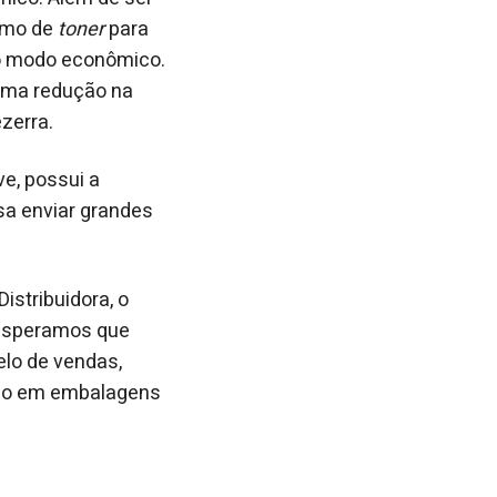
umo de
toner
para
 o modo econômico.
 uma redução na
zerra.
ve, possui a
sa enviar grandes
istribuidora, o
“Esperamos que
elo de vendas,
rado em embalagens