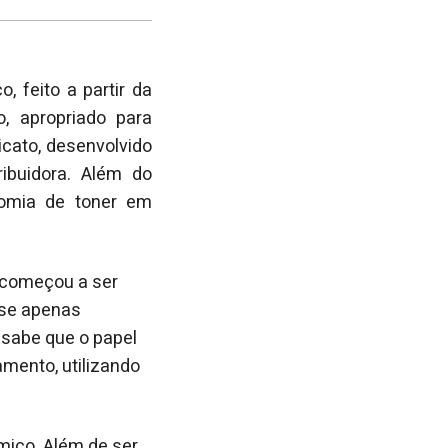
post
post
nova
no
no
janela
Facebook
linkedin
, feito a partir da
, apropriado para
cato, desenvolvido
ribuidora. Além do
nomia de toner em
o começou a ser
sse apenas
o sabe que o papel
mento, utilizando
mico. Além de ser