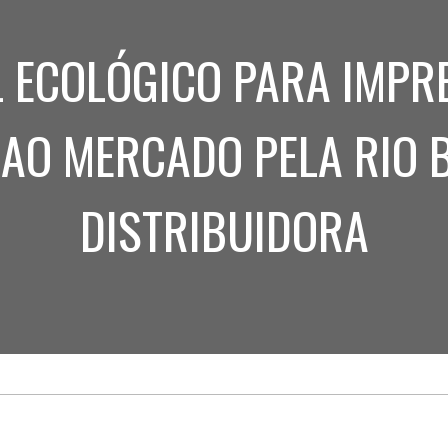
Treinamento
Stake
de
Aculturamento
Eventos
L ECOLÓGICO PARA IMPR
Corpo
Comunicação
Integrada
Relatórios de
Susten
AO MERCADO PELA RIO
DISTRIBUIDORA