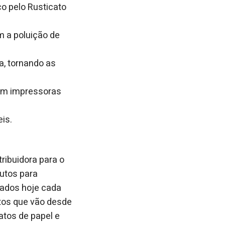
co pelo Rusticato
m a poluição de
a, tornando as
 em impressoras
is.
tribuidora para o
dutos para
cados hoje cada
tos que vão desde
atos de papel e