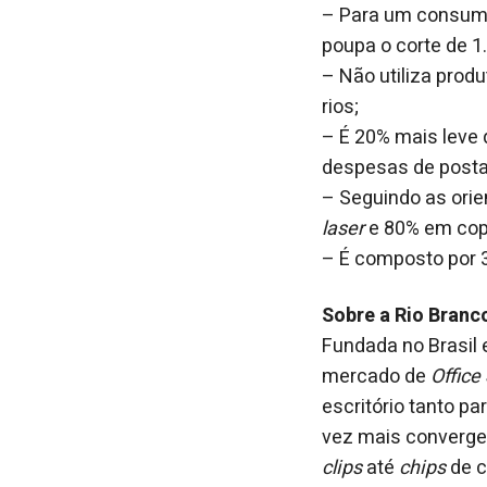
– Para um consumo 
poupa o corte de 1
– Não utiliza prod
rios;
– É 20% mais leve 
despesas de post
– Seguindo as ori
laser
e 80% em cop
– É composto por 
Sobre a Rio Branc
Fundada no Brasil e
mercado de
Office
escritório tanto p
vez mais convergen
clips
até
chips
de c