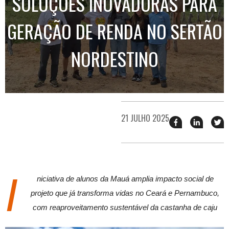
SOLUÇÕES INOVADORAS PARA
GERAÇÃO DE RENDA NO SERTÃO
NORDESTINO
21 JULHO 2025
Compartilhar
Compart
T
esse
esse
e
post
post
n
no
no
j
Facebook
linkedin
I
niciativa de alunos da Mauá amplia impacto social de
projeto que já transforma vidas no Ceará e Pernambuco,
com reaproveitamento sustentável da castanha de caju