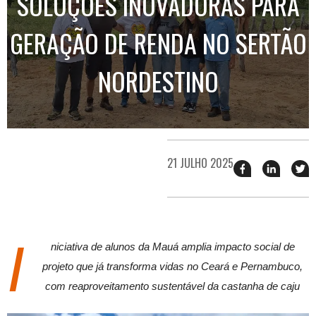
SOLUÇÕES INOVADORAS PARA
GERAÇÃO DE RENDA NO SERTÃO
NORDESTINO
21 JULHO 2025
Compartilhar
Compart
T
esse
esse
e
post
post
n
no
no
j
Facebook
linkedin
I
niciativa de alunos da Mauá amplia impacto social de
projeto que já transforma vidas no Ceará e Pernambuco,
com reaproveitamento sustentável da castanha de caju