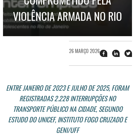
VIOLÊNCIA ARMADA NO RIO
26 MARÇO 2026
Compartilhar
Compart
T
esse
esse
e
post
post
n
no
no
j
Facebook
linkedin
ENTRE JANEIRO DE 2023 E JULHO DE 2025, FORAM
REGISTRADAS 2.228 INTERRUPÇÕES NO
TRANSPORTE PÚBLICO NA CIDADE, SEGUNDO
ESTUDO DO UNICEF, INSTITUTO FOGO CRUZADO E
GENI/UFF