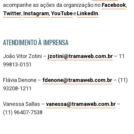
acompanhe as ações da organização no
Facebook
,
Twitter
,
Instagram
,
YouTube
e
LinkedIn
.
ATENDIMENTO À IMPRENSA
João Vitor Zotini –
jzotini@tramaweb.com.br
– 11
99813-0151
Flávia Denone –
fdenone@tramaweb.com.br
– (11)
93208-1211
Vanessa Sallas –
vanessa@tramaweb.com.br
–
(11) 96407-7538