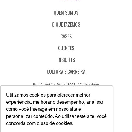
QUEM SOMOS
O QUE FAZEMOS
CASES
CLIENTES
INSIGHTS
CULTURA E CARREIRA
Rua Cubatão, 86, cj. 1005 - Vila Mariana
São Paulo - SP - Brasil - CEP 04013-000
Utilizamos cookies para oferecer melhor
experiência, melhorar o desempenho, analisar
CÓDIGO DE ÉTICA
como você interage em nosso site e
CANAL DE DENÚNCIAS
personalizar conteúdo. Ao utilizar este site, você
concorda com o uso de cookies.
(11) 3388.3040