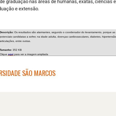
de graduação nas áreas de humanas, exatas, ciências e
duação e extensão.
Descrição:
Os resultados são alarmantes, segundo o coordenador do levantamento, porque as c
potenciais candidatas a sofrer, na idade adulta, doenças cardiovasculares, diabetes, hipertens
articulações, entre outras.
Tamanho:
352 KB
Clique
aqui
para ver a imagem ampliada
ERSIDADE SÃO MARCOS