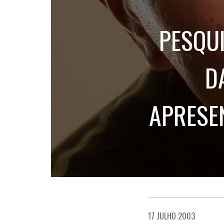
PESQU
D
APRESE
17 JULHO 2003