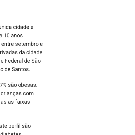
post
post
nova
no
no
janela
Facebook
linkedin
única cidade e
 a 10 anos
 entre setembro e
rivadas da cidade
de Federal de São
io de Santos.
97% são obesas.
e crianças com
as as faixas
te perfil são
 diabetes,