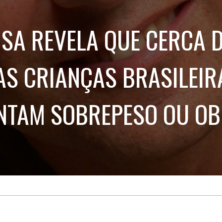
Treinamento
Stake
de
Aculturamento
Eventos
ISA REVELA QUE CERCA 
Corpo
Comunicação
Integrada
Relatórios de
Susten
AS CRIANÇAS BRASILEIR
NTAM SOBREPESO OU OB