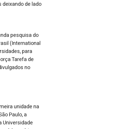
s deixando de lado
unda pesquisa do
sil (International
ersidades, para
Força Tarefa de
divulgados no
imeira unidade na
São Paulo, a
a Universidade