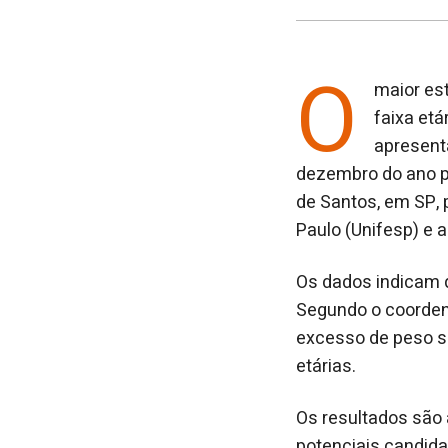
O
maior est
faixa etá
apresent
dezembro do ano p
de Santos, em SP, 
Paulo (Unifesp) e 
Os dados indicam 
Segundo o coorden
excesso de peso su
etárias.
Os resultados são 
potenciais candida