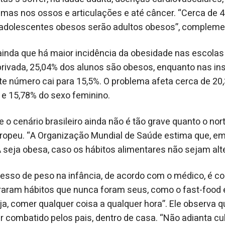
emas nos ossos e articulações e até câncer. “Cerca de 
adolescentes obesos serão adultos obesos”, compleme
ainda que há maior incidência da obesidade nas escolas 
rivada, 25,04% dos alunos são obesos, enquanto nas ins
te número cai para 15,5%. O problema afeta cerca de 20
e 15,78% do sexo feminino.
e o cenário brasileiro ainda não é tão grave quanto o n
uropeu. “A Organização Mundial de Saúde estima que, e
seja obesa, caso os hábitos alimentares não sejam alt
esso de peso na infância, de acordo com o médico, é c
oraram hábitos que nunca foram seus, como o fast-food e
eja, comer qualquer coisa a qualquer hora”. Ele observa 
 combatido pelos pais, dentro de casa. “Não adianta cul