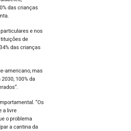
40% das crianças
nta.
particulares e nos
tituições de
,34% das crianças
orte-americano, mas
m 2030, 100% da
erados”.
omportamental. “Os
 a livre
que o problema
par a cantina da