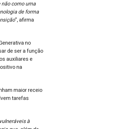
 e não como uma
nologia de forma
ansição
“, afirma
 Generativa no
ar de ser a função
s auxiliares e
sitivo na
enham maior receio
olvem tarefas
vulneráveis à