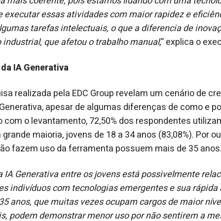
da mais coerente, pois estamos lidando com uma tecnolo
e executar essas atividades com maior rapidez e eficiê
lgumas tarefas intelectuais, o que a diferencia de inova
ndustrial, que afetou o trabalho manual
,” explica o exe
 da IA Generativa
isa realizada pela EDC Group revelam um cenário de cr
A Generativa, apesar de algumas diferenças de como e p
o com o levantamento, 72,50% dos respondentes utilizam
 grande maioria, jovens de 18 a 34 anos (83,08%). Por ou
ão fazem uso da ferramenta possuem mais de 35 anos
 IA Generativa entre os jovens está possivelmente rela
es indivíduos com tecnologias emergentes e sua rápida
5 anos, que muitas vezes ocupam cargos de maior nível
s, podem demonstrar menor uso por não sentirem a m