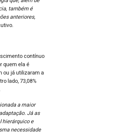
gia que, além de
ncia, também é
ções anteriores,
cutivo.
escimento contínuo
or quem ela é
 ou já utilizaram a
tro lado, 73,08%
.
cionada a maior
 adaptação. Já as
 hierárquico e
esma necessidade