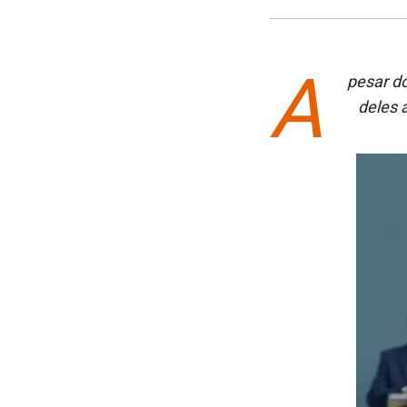
A
pesar do
deles 