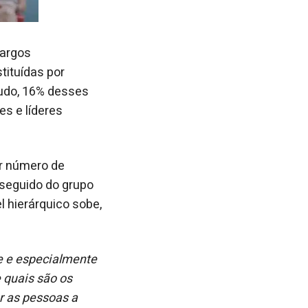
cargos
tituídas por
tudo, 16% desses
es e líderes
or número de
 seguido do grupo
l hierárquico sobe,
e e especialmente
e quais são os
r as pessoas a