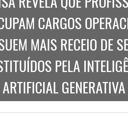
SA REVELA QUE PROFISS
Treinamento
Stake
de
Aculturamento
Eventos
CUPAM CARGOS OPERAC
Corpo
Comunicação
Integrada
Relatórios de
Susten
SUEM MAIS RECEIO DE S
TITUÍDOS PELA INTELIG
ARTIFICIAL GENERATIVA