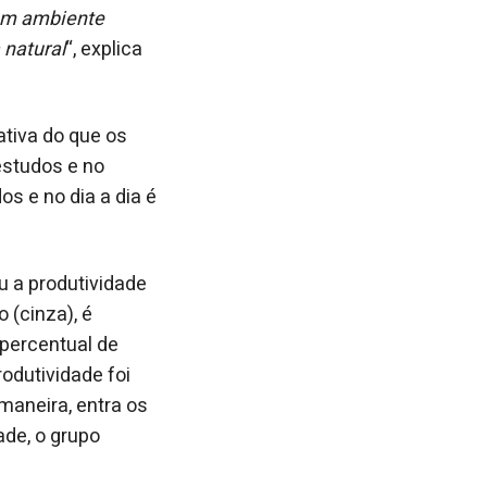
 um ambiente
 natural
“, explica
ativa do que os
estudos e no
s e no dia a dia é
u a produtividade
 (cinza), é
 percentual de
odutividade foi
aneira, entra os
ade, o grupo