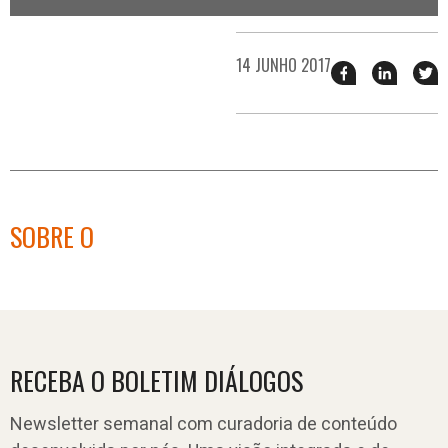
14 JUNHO 2017
Compartilhar
Compart
T
esse
esse
e
post
post
n
no
no
j
Facebook
linkedin
SOBRE O
RECEBA O BOLETIM DIÁLOGOS
Newsletter semanal com curadoria de conteúdo