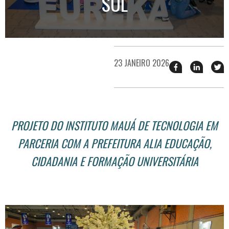
SUL
23 JANEIRO 2026
Compartilhar
Compart
T
esse
esse
e
post
post
n
no
no
j
Facebook
linkedin
PROJETO DO INSTITUTO MAUÁ DE TECNOLOGIA EM
PARCERIA COM A PREFEITURA ALIA EDUCAÇÃO,
CIDADANIA E FORMAÇÃO UNIVERSITÁRIA