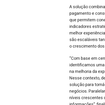
A solução combina 
pagamento e consu
que permitem conec
indicadores estrat
melhor experiência
são escaláveis ta
o crescimento dos
“Com base em cente
identificamos uma
na melhoria da exp
Nesse contexto, d
solução para torná
negócios. Paralel
níveis crescentes 
informações”, final