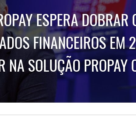
Treinamento
Stake
de
Aculturamento
ROPAY ESPERA DOBRAR 
Eventos
Corpo
Comunicação
Integrada
Relatórios de
Susten
ADOS FINANCEIROS EM 
R NA SOLUÇÃO PROPAY 