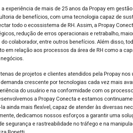
a experiência de mais de 25 anos da Propay em gestão 
ltoria de benefícios, com uma tecnologia capaz de sus
tar todo o ecossistema de RH. Assim, a Propay Conecta
égicos, redução de erros operacionais e retrabalho, mai
 do colaborador, entre outros benefícios. Além disso, to
nto em relação aos processos da área de RH como a cap
 negócios.
nas de projetos e clientes atendidos pela Propay nos 
 demanda crescente por tecnologias cada vez mais av
eriência do usuário e na conformidade com os processo
esenvolvemos a Propay Conecta e estamos continuame
-la ainda mais flexível, capaz de atender às diversas n
amente, dedicamos nossos esforços a garantir uma solu
de segurança e rastreabilidade no tráfego e na manipul
iza Bonetti.