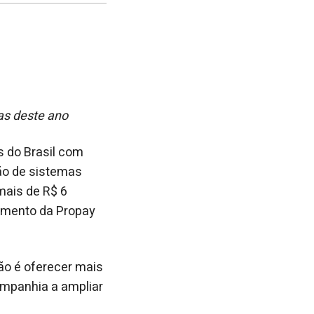
no
no
janela
Facebook
linkedin
as deste ano
s do Brasil com
ção de sistemas
mais de R$ 6
ramento da Propay
ão é oferecer mais
companhia a ampliar