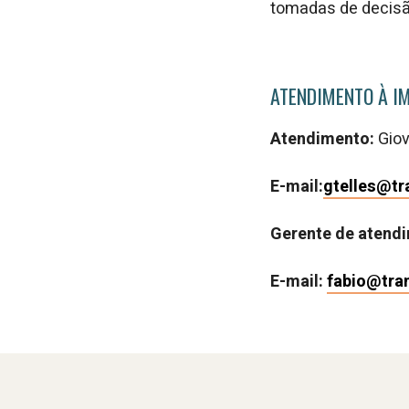
tomadas de decisã
ATENDIMENTO À I
Atendimento:
Giov
E-mail:
gtelles@t
Gerente de atend
E-mail:
fabio@tra